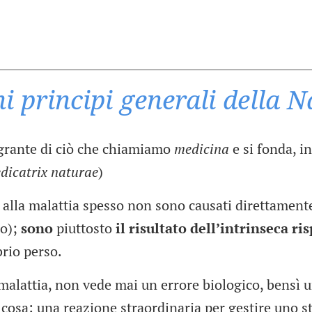
i principi generali della 
egrante di ciò che chiamiamo
medicina
e si fonda, in
edicatrix naturae
)
lla malattia spesso non sono causati direttamente
io);
sono
piuttosto
il risultato dell’intrinseca r
brio perso.
 malattia, non vede mai un errore biologico, bensì 
cosa: una reazione straordinaria per gestire uno s