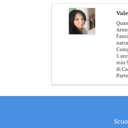
Vale
Quand
Aron,
Famig
natur
Compe
5 ann
mio S
di Ca
Parte
Scuo