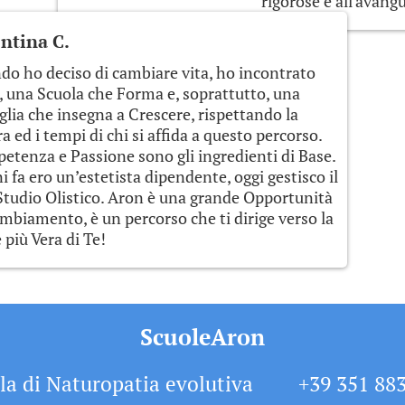
rigorose e all'avang
ntina C.
o ho deciso di cambiare vita, ho incontrato
 una Scuola che Forma e, soprattutto, una
lia che insegna a Crescere, rispettando la
a ed i tempi di chi si affida a questo percorso.
tenza e Passione sono gli ingredienti di Base.
i fa ero un’estetista dipendente, oggi gestisco il
tudio Olistico. Aron è una grande Opportunità
mbiamento, è un percorso che ti dirige verso la
 più Vera di Te!
ScuoleAron
la di Naturopatia evolutiva
+39 351 88