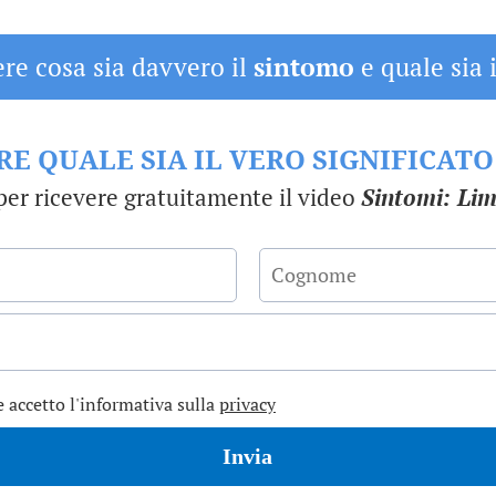
re cosa sia davvero il
sintomo
e quale sia 
E QUALE SIA IL VERO SIGNIFICAT
per ricevere gratuitamente il video
Sintomi: Limi
e accetto l'informativa sulla
privacy
Invia