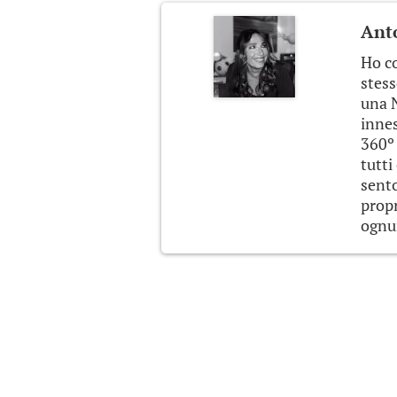
Anto
Ho co
stess
una 
innes
360º
tutti
sento
propr
ognun