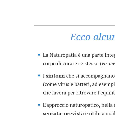
Ecco alcun
La Naturopatia è una parte int
corpo di curare se stesso (
vis m
I
sintomi
che si accompagnano a
(come virus e batteri, ad esemp
che lavora per ritrovare l’equili
L’approccio naturopatico, nella
sensata
,
prevista
e
utile
a qual